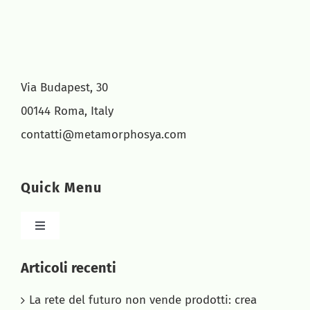
Via Budapest, 30
00144 Roma, Italy
contatti@metamorphosya.com
Quick Menu
Toggle
Navigation
HOME
Articoli recenti
La rete del futuro non vende prodotti: crea
CHI SIAMO