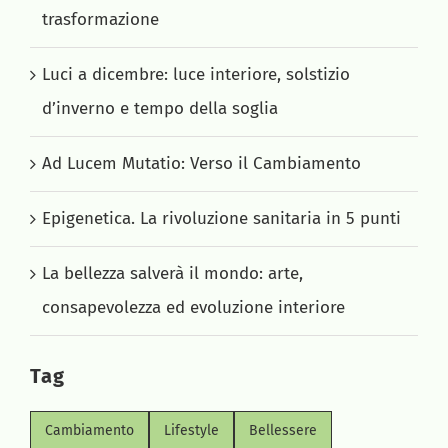
trasformazione
CAMBIAMENTO AL VOLO
Luci a dicembre: luce interiore, solstizio
d’inverno e tempo della soglia
BELLESSERE
Ad Lucem Mutatio: Verso il Cambiamento
NET COMMUNITY
Epigenetica. La rivoluzione sanitaria in 5 punti
BLOG
La bellezza salverà il mondo: arte,
consapevolezza ed evoluzione interiore
CONTATTI
Tag
LEGGI ARTICOLI
Cambiamento
Lifestyle
Bellessere