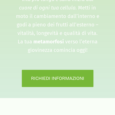
cuore di ogni tua cellula
. Metti in
moto il cambiamento dall’interno e
godi a pieno dei frutti all’esterno –
vitalità, longevità e qualità di vita.
La tua
metamorfosi
verso l’eterna
giovinezza comincia oggi!
RICHIEDI INFORMAZIONI