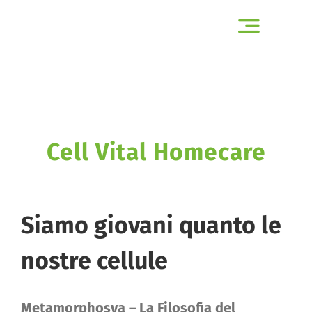
Salta
Toggle
al
Navigation
contenuto
HOME
CHI SIAMO
Cell Vital Homecare
CAMBIAMENTO AL VOLO
BELLESSERE
Siamo giovani quanto le
NET COMMUNITY
nostre cellule
BLOG
Metamorphosya – La Filosofia del