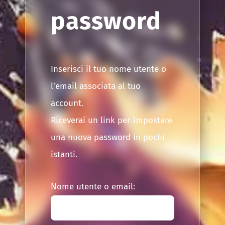
password
CONTATTI
LEGGI ARTICOLI
Inserisci il tuo nome utente o
l’email associata al tuo
PORTALE
account.
ISCRIVITI NEL FORUM
Riceverai un link per impostare
una nuova password in pochi
istanti.
Nome utente o email: