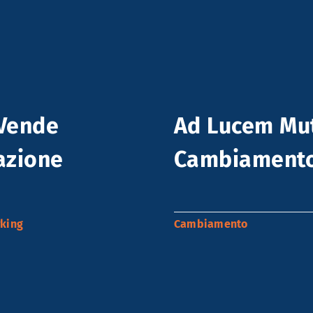
 Vende
Ad Lucem Muta
azione
Cambiament
king
Cambiamento