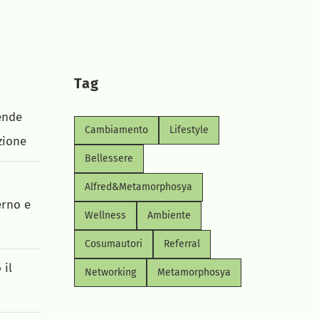
Tag
ende
Cambiamento
Lifestyle
zione
Bellessere
Alfred&Metamorphosya
erno e
Wellness
Ambiente
Cosumautori
Referral
 il
Networking
Metamorphosya