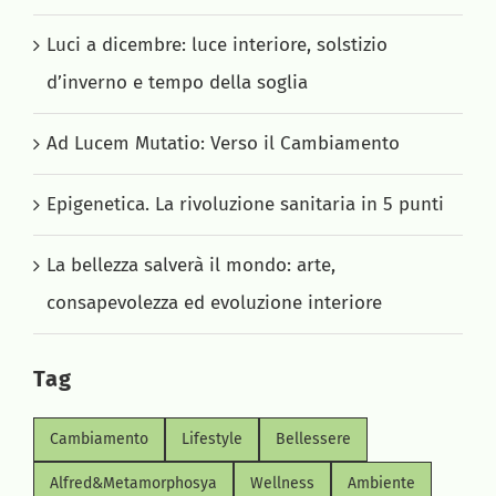
CAMBIAMENTO AL VOLO
Luci a dicembre: luce interiore, solstizio
d’inverno e tempo della soglia
BELLESSERE
Ad Lucem Mutatio: Verso il Cambiamento
NET COMMUNITY
Epigenetica. La rivoluzione sanitaria in 5 punti
BLOG
La bellezza salverà il mondo: arte,
consapevolezza ed evoluzione interiore
CONTATTI
Tag
LEGGI ARTICOLI
Cambiamento
Lifestyle
Bellessere
Alfred&Metamorphosya
Wellness
Ambiente
PORTALE