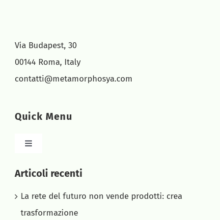
Via Budapest, 30
00144 Roma, Italy
contatti@metamorphosya.com
Quick Menu
Toggle
Navigation
HOME
Articoli recenti
La rete del futuro non vende prodotti: crea
CHI SIAMO
trasformazione